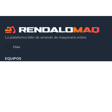
La plataforma líder de arriendo de maquinaria online
🇨🇱
Chile
EQUIPOS
Elevadores Tijera
Brazos Articulados
Movimiento de Tierra
Brazos Telescópicos
Camiones
Manipulación Materiales
Equipos de Apoyo
Elevadores Unipersonales
Grúas Hidráulicas